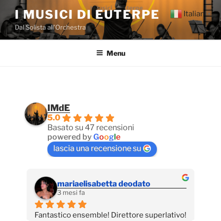
Salta
I MUSICI DI EUTERPE
Italian
▼
al
Dal Solista all'Orchestra
contenuto
Menu
IMdE
5.0
Basato su 47 recensioni
powered by
G
o
o
g
l
e
lascia una recensione su
mariaelisabetta deodato
3 mesi fa
Fantastico ensemble! Direttore superlativo!