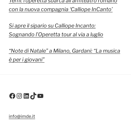
Terni: l’operetta sbarca all’anfiteatro romano
con la nuova compagnia ‘Calliope InCanto’
Si apre il sipario su Calliope Incanto:
Sognando l’Operetta tour al via a luglio
“Note di Natale” a Milano, Gardani: “La musica
è per i giovani”
Facebook
Instagram
LinkedIn
TikTok
YouTube
info@imde.it