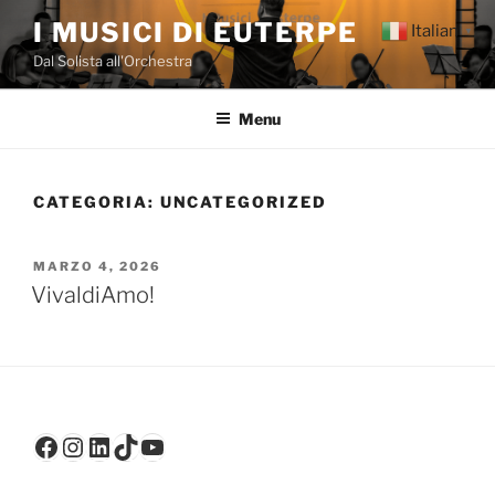
Salta
I MUSICI DI EUTERPE
Italian
▼
al
Dal Solista all'Orchestra
contenuto
Menu
CATEGORIA:
UNCATEGORIZED
PUBBLICATO
MARZO 4, 2026
IL
VivaldiAmo!
Facebook
Instagram
LinkedIn
TikTok
YouTube